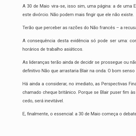
A 30 de Maio vira-se, isso sim, uma página: a de uma E
este divórcio. Não podem mais fingir que ele não existe.
Terão que perceber as razões do Não francês – a recus
A consequência desta evidência só pode ser uma: con
horários de trabalho asiáticos.
As lideranças terão ainda de decidir se prossegue ou nã
definitivo Não que arrastaria Blair na onda. O bom sen
Há ainda a considerar, no imediato, as Perspectivas F
chamado cheque britânico. Porque se Blair puser fim às
Correio electrónico
cedo, será inevitável.
info@miguelportas.pt
E, finalmente, o essencial: a 30 de Maio começa o deba