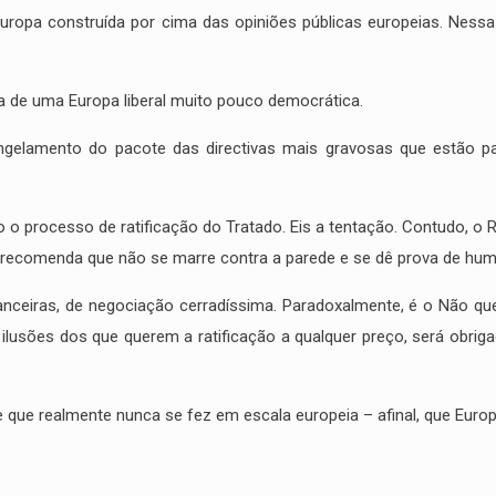
uropa construída por cima das opiniões públicas europeias. Nessa 
a de uma Europa liberal muito pouco democrática.
gelamento do pacote das directivas mais gravosas que estão par
o o processo de ratificação do Tratado. Eis a tentação. Contudo, o 
so recomenda que não se marre contra a parede e se dê prova de hu
inanceiras, de negociação cerradíssima. Paradoxalmente, é o Não q
 ilusões dos que querem a ratificação a qualquer preço, será obri
te que realmente nunca se fez em escala europeia – afinal, que Eu