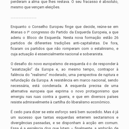
perderam a alma que lhes restava. O seu fracasso é absoluto,
mesmo que vençam eleições.
…………………………
Enquanto o Conselho Europeu finge que decide, reúne-se em
Atenas o Iº congresso do Partido da Esquerda Europeia, a que
aderiu o Bloco de Esquerda. Nesta nova formação estão 26
partidos de diferentes tradições anti-capitalistas. De fora,
ficaram os partidos que não romperam com o estalinismo, e
cuja actuação é essencialmente nacional e soberanista.
O desafio do novo europeísmo de esquerda é o de responder à
“asiatização” da Europa e, ao mesmo tempo, contrapor à
falência do “realismo” moderado, uma perspectiva de ruptura e
refundação da Europa. A resistência em marco nacional, sendo
necessária, está condenada. A esquerda precisa de uma
alternativa europeia que exprima o novo protagonismo que
emergiu nas ruas contra a guerra, e que em diversos países
resiste admiravelmente à cartilha do liberalismo económico.
É cedo para dizer se este esforço será bem sucedido. Mas é já
um sucesso que tantas esquerdas enterrem sectarismos e
divergências passadas, e se disponham à acção em comum.
Essa é a exigência dos que lutam – finalmente, a ambição de