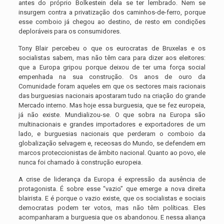
antes do próprio Bolkestein dela se ter lembrado. Nem se
insurgem contra a privatização dos caminhos-de-ferro, porque
esse comboio já chegou ao destino, de resto em condições
deploráveis para os consumidores.
Tony Blair percebeu o que os eurocratas de Bruxelas e os
socialistas sabem, mas não têm cara para dizer aos eleitores:
que a Europa gripou porque deixou de ter uma força social
empenhada na sua construção. Os anos de ouro da
Comunidade foram aqueles em que os sectores mais racionais
das burguesias nacionais apostaram tudo na criação do grande
Mercado interno. Mas hoje essa burguesia, que se fez europeia,
já não existe. Mundializou-se. O que sobra na Europa são
multinacionais e grandes importadores e exportadores de um
lado, e burguesias nacionais que perderam o comboio da
globalização selvagem e, receosas do Mundo, se defendem em
marcos proteccionistas de âmbito nacional. Quanto ao povo, ele
nunca foi chamado à construção europeia.
A crise de liderança da Europa é expressão da ausência de
protagonista. É sobre esse “vazio” que emerge a nova direita
blairista. E é porque o vazio existe, que os socialistas e sociais
democratas podem ter votos, mas não têm políticas. Eles
acompanharam a burguesia que os abandonou. E nessa aliança