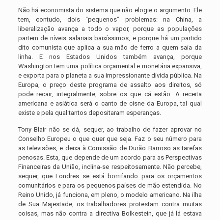
Não há economista do sistema que não elogie o argumento. Ele
tem, contudo, dois “pequenos” problemas: na China, a
liberalização avança a todo o vapor, porque as populações
partem de níveis salariais baixíssimos, e porque há um partido
dito comunista que aplica a sua mão de ferro a quem saia da
linha. E nos Estados Unidos também avança, porque
Washington tem uma política orçamental e monetária expansiva,
e exporta para o planeta a sua impressionante divida pública. Na
Europa, o preço deste programa de assalto aos direitos, só
pode recair, integralmente, sobre os que cá estão. A receita
americana e asiática será o canto de cisne da Europa, tal qual
existe e pela qual tantos depositaram esperanças.
Tony Blair não se dá, sequer, ao trabalho de fazer aprovar no
Conselho Europeu o que quer que seja. Faz o seu número para
as televisões, e deixa à Comissão de Durão Barroso as tarefas
penosas. Esta, que depende de um acordo para as Perspectivas
Financeiras da União, inclina-se respeitosamente. Não percebe,
sequer, que Londres se está borrifando para os orçamentos
comunitários e para os pequenos países de mão estendida. No
Reino Unido, já funciona, em pleno, o modelo americano. Na ilha
de Sua Majestade, os trabalhadores protestam contra muitas
coisas, mas não contra a directiva Bolkestein, que já lá estava