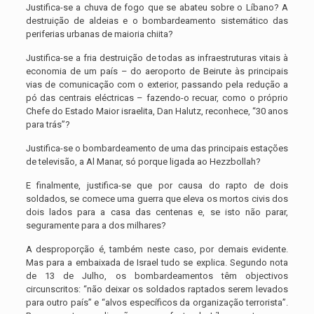
Justifica-se a chuva de fogo que se abateu sobre o Líbano? A
destruição de aldeias e o bombardeamento sistemático das
periferias urbanas de maioria chiita?
Justifica-se a fria destruição de todas as infraestruturas vitais à
economia de um país – do aeroporto de Beirute às principais
vias de comunicação com o exterior, passando pela redução a
pó das centrais eléctricas – fazendo-o recuar, como o próprio
Chefe do Estado Maior israelita, Dan Halutz, reconhece, “30 anos
para trás”?
Justifica-se o bombardeamento de uma das principais estações
de televisão, a Al Manar, só porque ligada ao Hezzbollah?
E finalmente, justifica-se que por causa do rapto de dois
soldados, se comece uma guerra que eleva os mortos civis dos
dois lados para a casa das centenas e, se isto não parar,
seguramente para a dos milhares?
A desproporção é, também neste caso, por demais evidente.
Mas para a embaixada de Israel tudo se explica. Segundo nota
de 13 de Julho, os bombardeamentos têm objectivos
circunscritos: “não deixar os soldados raptados serem levados
para outro país” e “alvos específicos da organização terrorista”.