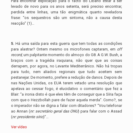
Para encontrar explicação para o facto do Líbano estar a ser
levado de novo para os anos setenta, será preciso encontrar,
perdida entre linhas, uma tão enigmática quanto reveladora
frase: “os sequestros são um sintoma, não a causa desta
reacção” (1)…
5.
Há uma saída para esta guerra que tem todas as condições
para alastrar? Ontem mesmo os microfones captaram, em
off
record
, um palpitante momento do almoço do G8. A G.W. Bush, a
braços com a tragédia iraquiana, não quer que as coisas
derrapem, por agora, no Levante Mediterrânico. Não há tropas
para tudo, nem aliados regionais que tudo aceitem sem
pestanejar. De momento, prefere a redução de danos. Depois de
nas Nações Unidas, os EUA terem vetado uma resolução que
apelava ao cessar fogo, é elucidativo o comentário que fez a
Blair: “a ironia disto é que eles têm de conseguir que a Síria faça
com que o Hezzbollah pare de fazer aquela merda”. Como?, se
o imperador não se digna a falar com ditadores? “Vou telefonar
ao Annan (
nr: secretário geral das ONU
) para falar com o Assad
(
nr: presidente sírio
)”…
Ver vídeo