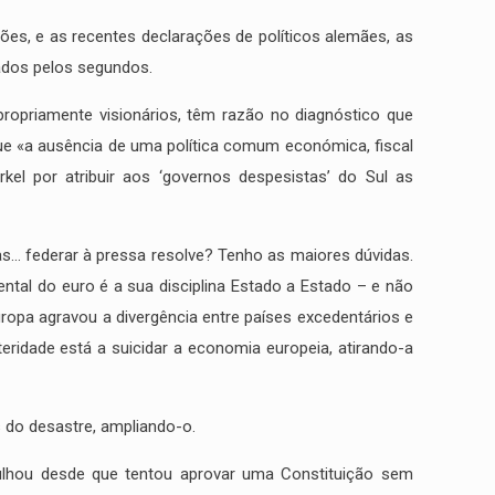
ções, e as recentes declarações de políticos alemães, as
ados pelos segundos.
o propriamente visionários, têm razão no diagnóstico que
que «a ausência de uma política comum económica, fiscal
rkel por atribuir aos ‘governos despesistas’ do Sul as
Mas… federar à pressa resolve? Tenho as maiores dúvidas.
ental do euro é a sua disciplina Estado a Estado – e não
ropa agravou a divergência entre países excedentários e
teridade está a suicidar a economia europeia, atirando-a
 do desastre, ampliando-o.
ulhou desde que tentou aprovar uma Constituição sem