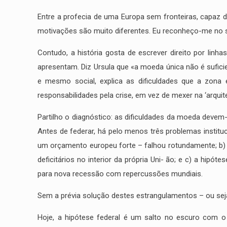
Entre a profecia de uma Europa sem fronteiras, capaz de
motivações são muito diferentes. Eu reconheço-me no
Contudo, a história gosta de escrever direito por linha
apresentam. Diz Ursula que «a moeda única não é sufici
e mesmo social, explica as dificuldades que a zona eu
responsabilidades pela crise, em vez de mexer na ‘arquite
Partilho o diagnóstico: as dificuldades da moeda devem-
Antes de federar, há pelo menos três problemas instituc
um orçamento europeu forte – falhou rotundamente; b) a
deficitários no interior da própria Uni- ão; e c) a hip
para nova recessão com repercussões mundiais.
Sem a prévia solução destes estrangulamentos – ou seja
Correio electrónico
Hoje, a hipótese federal é um salto no escuro com 
info@miguelportas.pt