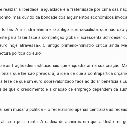
 realizar a liberdade, a igualdade e a fraternidade por cima das na
 sonho, mas duvido da bondade dos argumentos económicos invoc
s tortas. A ministra alemã e o antigo líder socialista, que não sã
ente para fazer face à competição global»; acrescenta Schroeder 
ro hoje atravessa». O antigo primeiro-ministro critica ainda Me
ctura política do euro’.
se às fragilidades institucionais que enquadraram a sua criação. 
ionais que lhe são prévios: a) a ideia de que a contrapartida orçam
 tese de que um euro sobrevalorizado face ao dólar beneficia a Eu
ótese de que o crescimento e a criação de emprego dependem da aus
, sem mudar a política – o federalismo apenas centraliza as rédeas
o abismo pela frente. A cadeia de asneiras em que a União merg