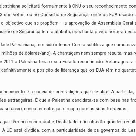
lestiniana solicitará formalmente à ONU o seu reconhecimento como
 dos votos, ou no Conselho de Segurança, onde os EUA usarão o vet
o o objectivo que se propõem – a aprovação da Assembleia Geral 
selho de Segurança tem o atributo, mas basta o veto norte-american
de Palestiniana, tem sido intensa. Com a subtileza que caracteri
 milhões de dólares/ano). A chantagem nem sempre resulta, mas r
011 a Palestina teria o seu Estado reconhecido. Vetar agora a s
a definitivamente a posição de liderança que os EUA têm no quart
ecimento é a cadeia de contradições que ele abre. A partir daí, 
 estrangeiras. É que a Palestina candidata-se com base nas fro
, caso único, nunca ter entregue o mapa com as suas fronteiras…
 que têm no mundo árabe. Deste lado, não obterão grandes result
A UE está dividida, com a particularidade de os governos do Les