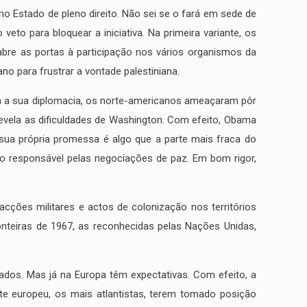
 Estado de pleno direito. Não sei se o fará em sede de
o para bloquear a iniciativa. Na primeira variante, os
abre as portas à participação nos vários organismos da
o para frustrar a vontade palestiniana.
za a sua diplomacia, os norte-americanos ameaçaram pôr
evela as dificuldades de Washington. Com efeito, Obama
ua própria promessa é algo que a parte mais fraca do
eto responsável pelas negociações de paz. Em bom rigor,
acções militares e actos de colonização nos territórios
nteiras de 1967, as reconhecidas pelas Nações Unidas,
ados. Mas já na Europa têm expectativas. Com efeito, a
te europeu, os mais atlantistas, terem tomado posição