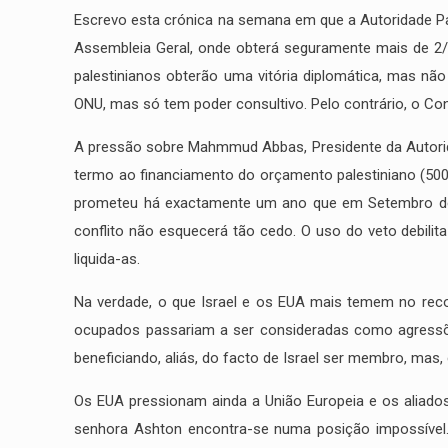
Escrevo esta crónica na semana em que a Autoridade Pa
Assembleia Geral, onde obterá seguramente mais de 2/3
palestinianos obterão uma vitória diplomática, mas nã
ONU, mas só tem poder consultivo. Pelo contrário, o Con
A pressão sobre Mahmmud Abbas, Presidente da Autorida
termo ao financiamento do orçamento palestiniano (500
prometeu há exactamente um ano que em Setembro de 2
conflito não esquecerá tão cedo. O uso do veto debilit
liquida-as.
Na verdade, o que Israel e os EUA mais temem no reconh
ocupados passariam a ser consideradas como agressões
beneficiando, aliás, do facto de Israel ser membro, mas
Correio electrónico
Os EUA pressionam ainda a União Europeia e os aliados
info@miguelportas.pt
senhora Ashton encontra-se numa posição impossível. 