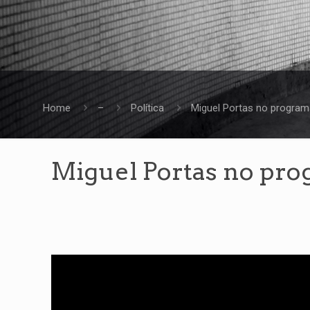
Home
–
Política
Miguel Portas no program
Miguel Portas no pro