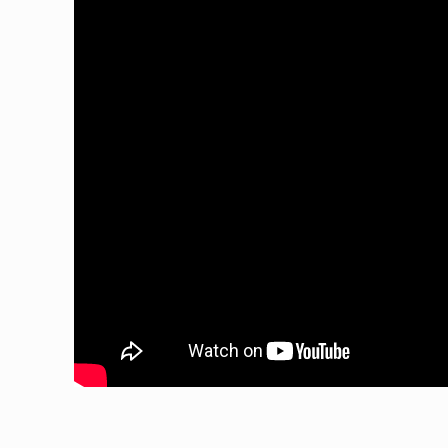
Correio electrónico
info@miguelportas.pt