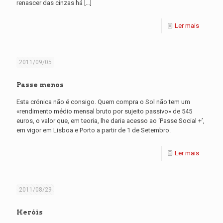
renascer das cinzas há
[…]
Ler mais
2011/09/05
Passe menos
Esta crónica não é consigo. Quem compra o Sol não tem um
«rendimento médio mensal bruto por sujeito passivo» de 545
euros, o valor que, em teoria, lhe daria acesso ao ‘Passe Social +’,
em vigor em Lisboa e Porto a partir de 1 de Setembro.
Ler mais
2011/08/29
Heróis