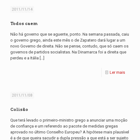
2011/11/14
Todos caem
Não há governo que se aguente, ponto. Na semana passada, caiu
o governo grego, ainda este mês o de Zapatero dará lugar a um
novo Governo de direita. Não se pense, contudo, que só caem os
governos de partidos socialistas. Na Dinamarca foi a direita que
perdeu e a Itália
[…]
Ler mais
2011/11/08
Colisão
Que terá levado o primeiro-ministro grego a anunciar uma moção
de confiança e um referendo ao pacote de medidas gregas
aprovado no último Conselho Europeu? A hipótese mais plausível
é a de que queira sacudir a dupla pressão a que está a ser sujeito