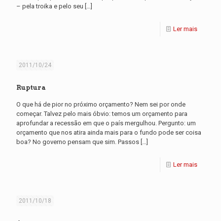
– pela troika e pelo seu
[…]
Ler mais
2011/10/24
Ruptura
O que há de pior no próximo orçamento? Nem sei por onde
começar. Talvez pelo mais óbvio: temos um orçamento para
aprofundar a recessão em que o país mergulhou. Pergunto: um
orçamento que nos atira ainda mais para o fundo pode ser coisa
boa? No governo pensam que sim. Passos
[…]
Ler mais
2011/10/18