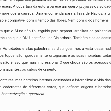
ferecem. A cobertura da estufa parece um queijo
gruyeree
os soldado
empre que a carrega. Uma encomenda para a feira de Nablus, a u
ão é compatível com o tempo das flores. Nem com o dos homens.
a que o Muro não foi erguido para separar israelitas de palestini
culos que a ONU identificou na Cisjordânia. Também eles se destina
. As cidades e vilas palestinianas distinguem-se, à vista desarmad
 topos, são rigorosamente ortogonais e as suas moradias, todas igu
s não é isso que mais impressiona. O que choca são os acessos da v
com gigantescos cubos de cimento.
ronteiras, mas barreiras internas destinadas a infernalizar a vida 
 cadernetas de diferentes cores, que definem origens e horários 
:
bantustização
e
apartheid
.