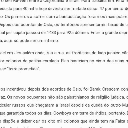
 o seu vai-vem entre a Cisjordânia e Israel. Para trabalharem. Esta
escido para 40 mil e hoje deverão ser metade disso. 47 por cento d
Os primeiros a sofrer com a bantustização foram os mais pobres. M
 Depois dos acordos de Oslo, os territórios apresentaram taxas de 
nual per capita passou de 1483 para 925 dólares. Entre a grande d
a, aqui, só pode ser um inferno.
rael em Jerusalém onde, rua a rua, as fronteiras do lado judaico 
por colonos de patilha enrolada. Eles hasteiam no cimo das suas mo
se “terra prometida”.
os incentivou, depois dos acordos de Oslo, foi Barak. Crescem co
z. Os novos ocupantes não são palestinianos de religião judaica, d
ticular russos que chegaram a Israel depois da queda do outro Muro
a garantida todos os dias. Cowboys em terra de índios, portanto. 
dispõe a deixar cair os oito mil colonos que ainda tem na Faixa 