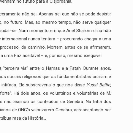
 venham no futuro para a Cisjordânia.
eramente não sei. Apenas sei que não se pode desistir
tro, no futuro. Mas, ao mesmo tempo, não serve qualquer
 saudar-se. Num momento em que Ariel Sharom dizia não
e internacional nunca tentara – procurando chegar a uma
 processo, de caminho. Morrem antes de se afirmarem.
a uma Paz aceitável – e, por isso, mesmo exequível.
a “terceira via” entre o Hamas e a Fatah. Durante anos,
os sociais religiosos que os fundamentalistas criaram e
a intifada. Ele subscreveria o que nos disse
Yussi Beilin
,
orte”. Há dois anos, os voluntários e voluntárias de M.
Mas não assinou os conteúdos de Genebra. Na linha dos
anos de ONG’s valorizarem Genebra, acrescentando ser
tábua rasa da História…