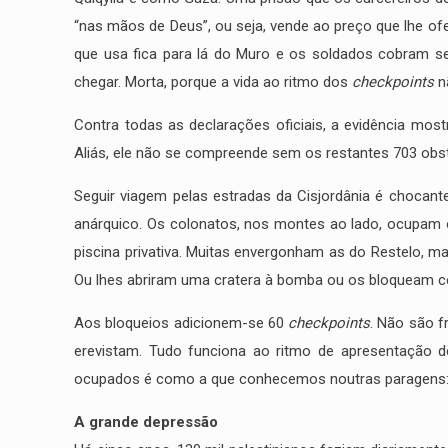
“nas mãos de Deus”, ou seja, vende ao preço que lhe o
que usa fica para lá do Muro e os soldados cobram s
chegar. Morta, porque a vida ao ritmo dos
checkpoints
n
Contra todas as declarações oficiais, a evidência mostr
Aliás, ele não se compreende sem os restantes 703 obstá
Seguir viagem pelas estradas da Cisjordânia é chocante
anárquico. Os colonatos, nos montes ao lado, ocupam os
piscina privativa. Muitas envergonham as do Restelo, ma
Ou lhes abriram uma cratera à bomba ou os bloqueam 
Aos bloqueios adicionem-se 60
checkpoints
. Não são f
erevistam. Tudo funciona ao ritmo de apresentação de
ocupados é como a que conhecemos noutras paragens
A grande depressão