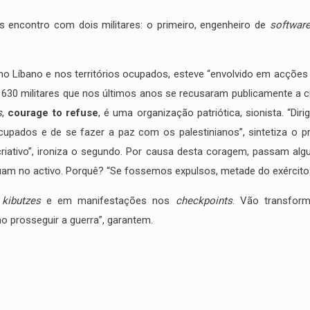
 encontro com dois militares: o primeiro, engenheiro de
softwar
 no Líbano e nos territórios ocupados, esteve “envolvido em acçõe
30 militares que nos últimos anos se recusaram publicamente a cu
s
,
courage to refuse
, é uma organização patriótica, sionista. “Di
cupados e de se fazer a paz com os palestinianos”, sintetiza o pr
 criativo”, ironiza o segundo. Por causa desta coragem, passam
am no activo. Porquê? “Se fossemos expulsos, metade do exército 
s
kibutzes
e em manifestações nos
checkpoints
. Vão transform
mo prosseguir a guerra”, garantem.