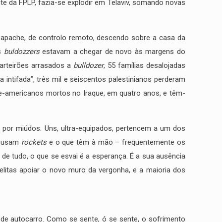
te da FPLP, fazia-se explodir em Telaviv, somando novas
os apache, de controlo remoto, descendo sobre a casa da
os
buldozzers
estavam a chegar de novo às margens do
uarteirões arrasados a
bulldozer
, 55 famílias desalojadas
intifada”, três mil e seiscentos palestinianos perderam
te-americanos mortos no Iraque, em quatro anos, e têm-
a por miúdos. Uns, ultra-equipados, pertencem a um dos
, usam
rockets
e o que têm à mão – frequentemente os
a de tudo, o que se esvai é a esperança. É a sua ausência
elitas apoiar o novo muro da vergonha, e a maioria dos
e autocarro. Como se sente, ó se sente, o sofrimento