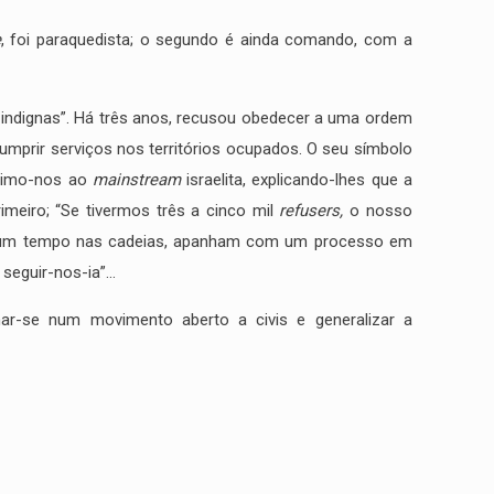
e
, foi paraquedista; o segundo é ainda comando, com a
s indignas”. Há três anos, recusou obedecer a uma ordem
mprir serviços nos territórios ocupados. O seu símbolo
rigimo-nos ao
mainstream
israelita, explicando-lhes que a
imeiro; “Se tivermos três a cinco mil
refusers,
o nosso
 algum tempo nas cadeias, apanham com um processo em
seguir-nos-ia”…
ar-se num movimento aberto a civis e generalizar a