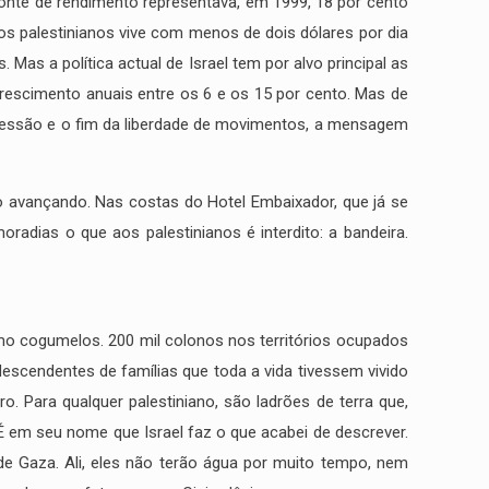
 fonte de rendimento representava, em 1999, 18 por cento
os palestinianos vive com menos de dois dólares por dia
as a política actual de Israel tem por alvo principal as
crescimento anuais entre os 6 e os 15 por cento. Mas de
epressão e o fim da liberdade de movimentos, a mensagem
vão avançando. Nas costas do Hotel Embaixador, que já se
radias o que aos palestinianos é interdito: a bandeira.
mo cogumelos. 200 mil colonos nos territórios ocupados
escendentes de famílias que toda a vida tivessem vivido
. Para qualquer palestiniano, são ladrões de terra que,
É em seu nome que Israel faz o que acabei de descrever.
de Gaza. Ali, eles não terão água por muito tempo, nem