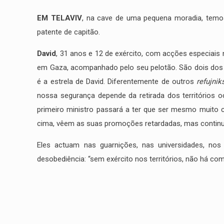
EM TELAVIV
, na cave de uma pequena moradia, temos
patente de capitão.
David
, 31 anos e 12 de exército, com acções especiais
em Gaza, acompanhado pelo seu pelotão. São dois dos 6
é a estrela de David. Diferentemente de outros
refujnik
nossa segurança depende da retirada dos territórios o
primeiro ministro passará a ter que ser mesmo muito
cima, vêem as suas promoções retardadas, mas continu
Eles actuam nas guarnições, nas universidades, no
Correio electrónico
desobediência: “sem exército nos territórios, não há co
info@miguelportas.pt