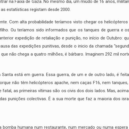
rar na Faixa de Gaza. No mesmo dia, um miúdo de 16 anos, militan
a, as estatísticas registam desde 2000.
ente. Com alta probabilidade teríamos visto chegar os helicópter
o filho. Ou teríamos sido informados que os tanques de guerra e 
terior expedição de retaliação e punição, no início de Outubro: q
ausa das expedições punitivas, desde o inicio da chamada “segunda 
 que não chega a quatro milhões, é bárbaro. Imaginem 292 mil nor
 Santa está em guerra. Essa guerra, de um e de outro lado, é feit
porque não têm helicópteros apache, nem caças F16, nem tanques
 fatal, as primeiras vítimas são os civis dos dois lados. Mas, acim
s punições colectivas. É a sua morte que faz a maioria dos isra
 a bomba humana num restaurante, num mercado ou numa espera d