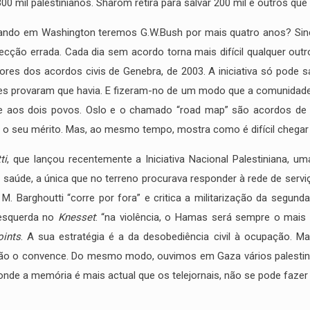
0 mil palestinianos. Sharom retira para salvar 200 mil e outros que
uando em Washington teremos G.W.Bush por mais quatro anos? Sinc
irecção errada. Cada dia sem acordo torna mais difícil qualquer ou
ores dos acordos civis de Genebra, de 2003. A iniciativa só pode
eres provaram que havia. E fizeram-no de um modo que a comunidad
te aos dois povos. Oslo e o chamado “road map” são acordos de
e o seu mérito. Mas, ao mesmo tempo, mostra como é difícil chegar 
ti
, que lançou recentemente a Iniciativa Nacional Palestiniana, um
úde, a única que no terreno procurava responder à rede de serviç
M. Barghoutti “corre por fora” e critica a militarização da segund
 esquerda no
Knesset
: “na violência, o Hamas será sempre o mais f
ints
. A sua estratégia é a da desobediência civil à ocupação. 
ão o convence. Do mesmo modo, ouvimos em Gaza vários palestini
nde a memória é mais actual que os telejornais, não se pode fazer 