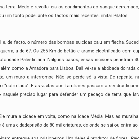
pria terra. Medo e revolta, eis os condimentos do sangue derramado
 um tonto pode, ante os factos mais recentes, imitar Pilatos.
l e, de facto, o número das bombas suicidas caiu em flecha. Suced
guerra, a de 67. Os 255 Km de betão e arame electrificado com dupla
à Autoridade Palestiniana. Nalguns casos, essas incisões penetram
usalém como a Amadora para Lisboa. Dali vê-se a abóbada doirada
ente, um muro a interrompe. Não se perde só a vista. De repente,
o “outro lado”. E as visitas aos familiares passam a ser drastica
 naquele preciso lugar para defender um pedaço de terra que Isr
. Ele mura a cidade em volta, como na Idade Média. Mas as muralha
ive é uma cidadeprisão de 80 mil criaturas, de onde se sai ou entra a
ixam entregue aos prisioneiros. Um deles é produtor de flores.
Raid