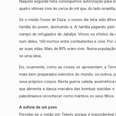
Naquela segunda feira conseguimos autorização para ent
quatro vítimas civis às cerca de mil que, do lado israelit
Se o miúdo fosse de Gaza, o nosso dia teria sido difer
família do jovem, destruindo-a. A família pagando pel
campo de refugiados de Jabalya. Vimos os efeitos da an
num deles, 160 mortos entre combatentes e civis. Por c
as suas vidas. Mais de 80% eram civis. Numa população
se uma ideia…
Eis, cruamente, como as coisas se apresentam: a Terra
mais bem preparados exércitos do mundo; os outros, 
seus próprios corpos. Nesta guerra calada, assimétrica e
que alimenta a dança macabra das bombas suicidas e da
palestinianos reconhecer como mártires os seus filhos.
A asfixia de um povo
Percebe-se o medo em Telaviv, porque é imponderável