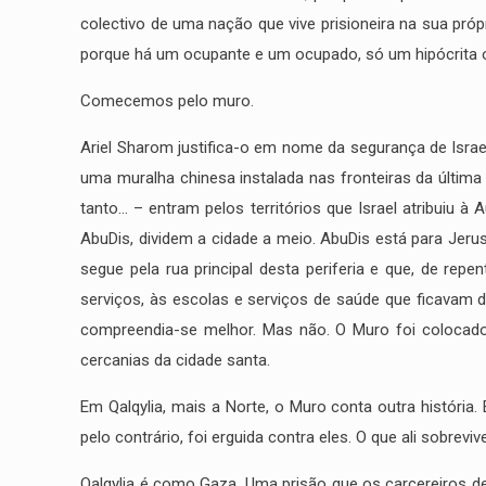
colectivo de uma nação que vive prisioneira na sua pró
porque há um ocupante e um ocupado, só um hipócrita ou
Comecemos pelo muro.
Ariel Sharom justifica-o em nome da segurança de Israe
uma muralha chinesa instalada nas fronteiras da última 
tanto… – entram pelos territórios que Israel atribuiu 
AbuDis, dividem a cidade a meio. AbuDis está para Jer
segue pela rua principal desta periferia e que, de rep
serviços, às escolas e serviços de saúde que ficavam d
compreendia-se melhor. Mas não. O Muro foi colocado
cercanias da cidade santa.
Em Qalqylia, mais a Norte, o Muro conta outra história
pelo contrário, foi erguida contra eles. O que ali sobrev
Qalqylia é como Gaza. Uma prisão que os carcereiros de