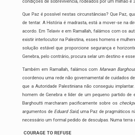
condições de sobrevivência, rodeados por um milhão e 30
Que Paz é possível nestas circunstâncias? Que Paz, q
de tentar. A História é madrasta, está a mover-se na d
acordo. Em Telaviv e em Ramallah, falámos com os aut
existir interlocutor na Palestina, esses homens e mulh
solução estável que proporcione segurança e horizon
Genebra, pelo contrário, procura selar um destino e ess
Também em Ramallah, falámos com
Marwan Barghout
coordenou uma rede não governamental de cuidados de sa
que a Autoridade Palestiniana não conseguiu implantar. 
homem de Genebra e líder de um pequeno partido de
Barghoutti marcharam pacificamente sobre os
checkpo
argumentos de
Eduard Said
, uma Paz de pragmáticos n
necessário um formal pedido de desculpas. Numa terra o
COURAGE TO REFUSE