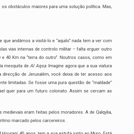
, os obstáculos maiores para uma solução política. Mas,
e que andámos a visitá-lo e “aquilo” nada tem a ver com
s vias internas de controlo militar – falta erguer outro
 30 e 40 Km na “terra do outro”. Noutros casos, como em
 da mesquita de
Al Aqsa
. Imagine agora que a sua viatura
 na direcção de Jerusalém, você deixa de ter acesso aos
mente limitadas. Se fosse uma pura questão de “maldade”
ael quer para um futuro colonato. Assim se cercam as
s medievais eram feitas pelos moradores. A de Qalqylia,
o ritmo marcado pelos carcereiros.
 Hourani
, 40 anos, tem a sua estufa junto ao Muro. Está