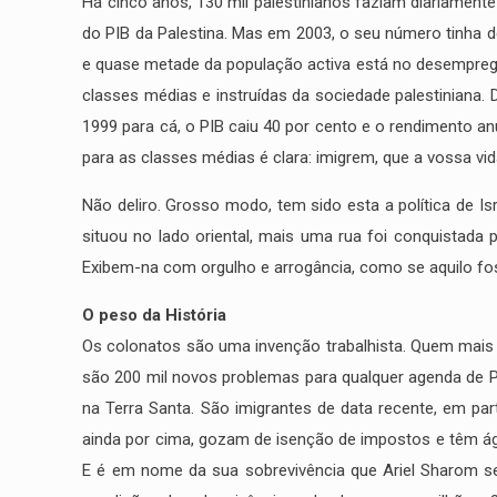
Há cinco anos, 130 mil palestinianos faziam diariamente
do PIB da Palestina. Mas em 2003, o seu número tinha d
e quase metade da população activa está no desemprego. 
classes médias e instruídas da sociedade palestiniana.
1999 para cá, o PIB caiu 40 por cento e o rendimento a
para as classes médias é clara: imigrem, que a vossa vid
Não deliro. Grosso modo, tem sido esta a política de Is
situou no lado oriental, mais uma rua foi conquistada 
Exibem-na com orgulho e arrogância, como se aquilo fos
O peso da História
Os colonatos são uma invenção trabalhista. Quem mais 
são 200 mil novos problemas para qualquer agenda de Pa
na Terra Santa. São imigrantes de data recente, em par
ainda por cima, gozam de isenção de impostos e têm águ
E é em nome da sua sobrevivência que Ariel Sharom se 