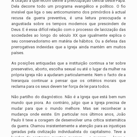
A citação a que recorri define a preocupação central deste Papa.
Dela decorre todo um programa evangélico e político. O fio
invisível que liga o seu anticomunismo dos primórdios à actual
recusa da guerra preventiva, é uma leitura preocupada e
angustiada sobre os tempos modernos que prescindem de
Deus. E é essa difícil relação com o processo de laicização das
sociedades ao longo do século XX que igualmente explica o
seu conservadorismo em matéria de hábitos. Ou a defesa das
prerrogativas indevidas que a Igreja ainda mantém em muitos
países.
As posições antiquadas que a instituição continua a ter sobre
preservativo, aborto, escolha sexual ou até o lugar da mulher na
própria Igreja não a ajudaram particularmente. Nem o facto de a
hierarquia continuar a pensar que os critérios morais que
reclama para os seus devem ter força de lei para todos.
Não partilho do diagnóstico. Não é a Igreja que está bem num
mundo que piora. Ao contrário, julgo que a Igreja precisa de
mudar para que o mundo melhore. Mas sei reconhecer a
mudança onde existe. Em particular nos últimos anos, João
Paulo II teve a coragem de desenvolver uma crítica sistemática
da guerra. Chamou insistentemente a atenção para as injustiças
geradas pela civilização individualista do capitalismo. Teve a