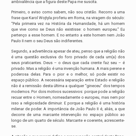
ambivalência que a figura deste Papa me suscita.
Primeiro, o aviso como sabem, não sou cristão. Recorro a uma
frase que Karol Wojtyla proferiu em Roma, na viragem do século:
“Pela primeira vez na História da Humanidade, há um homem
que vive como se Deus não existisse: o homem europeu.” Eu
pertenço a esse homem. E no entanto a este homem nem João
Paulo II nem o seu Deus são indiferentes.
Segundo, a advertência apesar de ateu, penso que a religião não
é uma questão exclusiva do foro privado de cada um(a) dos
seus praticantes. Deus – o deus que cada crente faz seu – é
privado. Mas a religião é uma invenção humana. A mais perene e
poderosa delas. Para o pior e o melhor, só pode existir no
espaço público. A necessária separação entre Estado e religião
não é a remissão desta última a qualquer “gineceu” dos tempos
modernos. Por dois motivos sucessivos: porque pode a religião
recuar entre o Homem, nomeadamente o europeu, mas nem por
isso a religiosidade diminuir. E porque a religião é uma história
milenar de poder. A importância de João Paulo II é, aliás, a que
decorre de uma marcante intervenção no espaço público ao
longo de um quarto de século. Marcante e coerente, acrescente-
se.