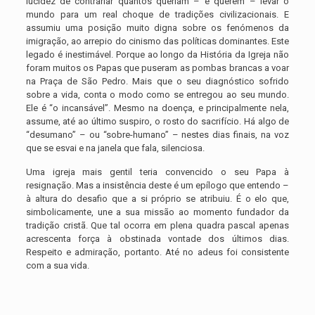
lucidez de contrariar quantos queriam – e querem – levar o
mundo para um real choque de tradições civilizacionais. E
assumiu uma posição muito digna sobre os fenómenos da
imigração, ao arrepio do cinismo das políticas dominantes. Este
legado é inestimável. Porque ao longo da História da Igreja não
foram muitos os Papas que puseram as pombas brancas a voar
na Praça de São Pedro. Mais que o seu diagnóstico sofrido
sobre a vida, conta o modo como se entregou ao seu mundo.
Ele é “o incansável”. Mesmo na doença, e principalmente nela,
assume, até ao último suspiro, o rosto do sacrifício. Há algo de
“desumano” – ou “sobre-humano” – nestes dias finais, na voz
que se esvai e na janela que fala, silenciosa.
Uma igreja mais gentil teria convencido o seu Papa à
resignação. Mas a insistência deste é um epílogo que entendo –
à altura do desafio que a si próprio se atribuiu. É o elo que,
simbolicamente, une a sua missão ao momento fundador da
tradição cristã. Que tal ocorra em plena quadra pascal apenas
acrescenta força à obstinada vontade dos últimos dias.
Respeito e admiração, portanto. Até no adeus foi consistente
com a sua vida.