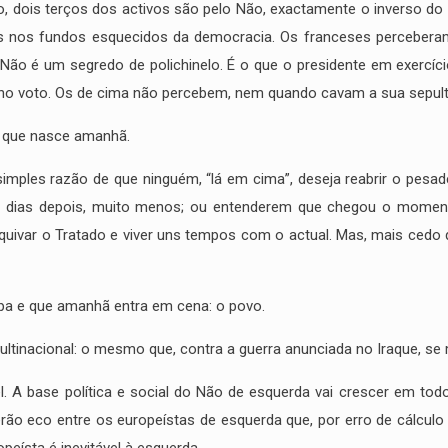
 dois terços dos activos são pelo Não, exactamente o inverso do 
as nos fundos esquecidos da democracia. Os franceses perceber
ão é um segredo de polichinelo. É o que o presidente em exercíci
 no voto. Os de cima não percebem, nem quando cavam a sua sepul
a que nasce amanhã.
simples razão de que ninguém, “lá em cima”, deseja reabrir o pesa
rês dias depois, muito menos; ou entenderem que chegou o moment
uivar o Tratado e viver uns tempos com o actual. Mas, mais cedo 
opa e que amanhã entra em cena: o povo.
ltinacional: o mesmo que, contra a guerra anunciada no Iraque, se 
l. A base política e social do Não de esquerda vai crescer em to
 terão eco entre os europeístas de esquerda que, por erro de cá