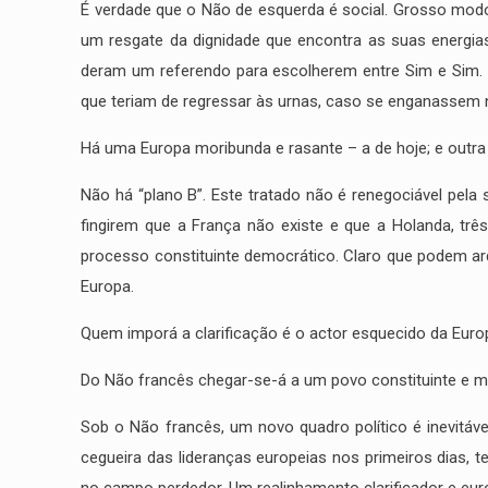
É verdade que o Não de esquerda é social. Grosso modo,
um resgate da dignidade que encontra as suas energi
deram um referendo para escolherem entre Sim e Sim. N
que teriam de regressar às urnas, caso se enganassem
Há uma Europa moribunda e rasante – a de hoje; e outr
Não há “plano B”. Este tratado não é renegociável pela 
fingirem que a França não existe e que a Holanda, t
processo constituinte democrático. Claro que podem arq
Europa.
Quem imporá a clarificação é o actor esquecido da Eur
Do Não francês chegar-se-á a um povo constituinte e mu
Sob o Não francês, um novo quadro político é inevitáve
cegueira das lideranças europeias nos primeiros dias,