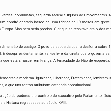
 verdes, comunistas, esquerda radical e figuras dos movimentos so
u, um comité operário basco de uma fábrica há 19 meses em greve 
 Europa. Mas nem seria preciso. O ar que se respirava era o dos m
uma dimensão de castigo. O povo de esquerda quer a desforra sobre 15
E deseja, evidentemente, ver-se livre da direita que o governa se
osa que está a nascer em França. A tenacidade do Não de esquerda
democracia moderna. Igualdade, Liberdade, Fraternidade, lembram-
s, a que uns tontos atribuíram categoria constitucional.
aração de poderes e o controlo do executivo pelo Parlamento. Dois
e a História regressasse ao século XVIII.