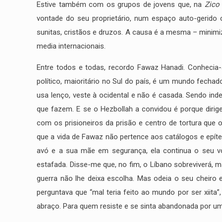
Estive também com os grupos de jovens que, na
Zico
vontade do seu proprietário, num espaço auto-gerido o
sunitas, cristãos e druzos. A causa é a mesma – minimi
media internacionais.
Entre todos e todas, recordo Fawaz Hanadi. Conhecia-
político, maioritário no Sul do país, é um mundo fecha
usa lenço, veste à ocidental e não é casada. Sendo inde
que fazem. E se o Hezbollah a convidou é porque dirige
com os prisioneiros da prisão e centro de tortura que o
que a vida de Fawaz não pertence aos catálogos e epíte
avó e a sua mãe em segurança, ela continua o seu vol
estafada. Disse-me que, no fim, o Líbano sobreviverá, 
guerra não lhe deixa escolha. Mas odeia o seu cheiro
perguntava que “mal teria feito ao mundo por ser xiit
abraço. Para quem resiste e se sinta abandonada por u
Correio electrónico