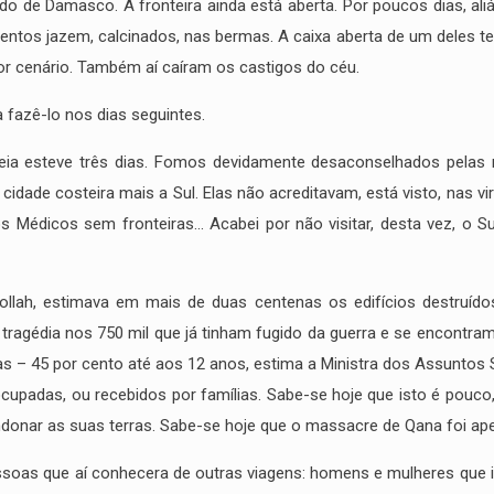
o de Damasco. A fronteira ainda está aberta. Por poucos dias, aliás
entos jazem, calcinados, nas bermas. A caixa aberta de um deles t
por cenário. Também aí caíram os castigos do céu.
a fazê-lo nos dias seguintes.
peia esteve três dias. Fomos devidamente desaconselhados pelas 
cidade costeira mais a Sul. Elas não acreditavam, está visto, nas v
 Médicos sem fronteiras… Acabei por não visitar, desta vez, o S
llah, estimava em mais de duas centenas os edifícios destruídos
 tragédia nos 750 mil que já tinham fugido da guerra e se encontram
as – 45 por cento até aos 12 anos, estima a Ministra dos Assuntos S
cupadas, ou recebidos por famílias. Sabe-se hoje que isto é pou
ndonar as suas terras. Sabe-se hoje que o massacre de Qana foi ape
ssoas que aí conhecera de outras viagens: homens e mulheres que i