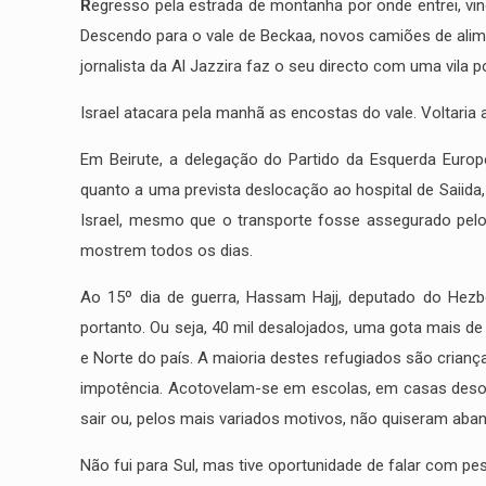
R
egresso pela estrada de montanha por onde entrei, vind
Descendo para o vale de Beckaa, novos camiões de alim
jornalista da Al Jazzira faz o seu directo com uma vila 
Israel atacara pela manhã as encostas do vale. Voltaria 
Em Beirute, a delegação do Partido da Esquerda Euro
quanto a uma prevista deslocação ao hospital de Saiida, 
Israel, mesmo que o transporte fosse assegurado pelos
mostrem todos os dias.
Ao 15º dia de guerra, Hassam Hajj, deputado do Hezbo
portanto. Ou seja, 40 mil desalojados, uma gota mais de
e Norte do país. A maioria destes refugiados são crianç
impotência. Acotovelam-se em escolas, em casas deso
sair ou, pelos mais variados motivos, não quiseram aba
Não fui para Sul, mas tive oportunidade de falar com pe