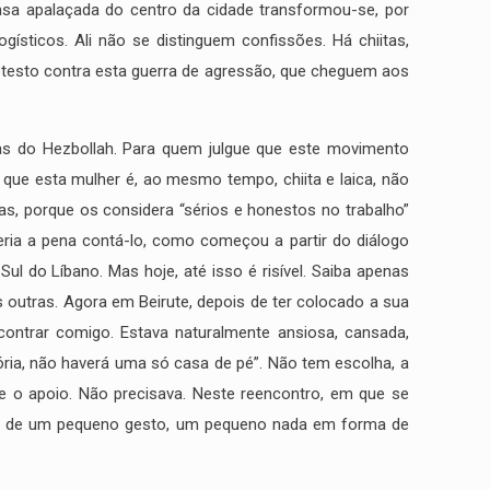
asa apalaçada do centro da cidade transformou-se, por
ísticos. Ali não se distinguem confissões. Há chiitas,
rotesto contra esta guerra de agressão, que cheguem aos
tas do Hezbollah. Para quem julgue que este movimento
 que esta mulher é, ao mesmo tempo, chiita e laica, não
tas, porque os considera “sérios e honestos no trabalho”
leria a pena contá-lo, como começou a partir do diálogo
ul do Líbano. Mas hoje, até isso é risível. Saiba apenas
 outras. Agora em Beirute, depois de ter colocado a sua
contrar comigo. Estava naturalmente ansiosa, cansada,
ória, não haverá uma só casa de pé”. Não tem escolha, a
e o apoio. Não precisava. Neste reencontro, em que se
. É o de um pequeno gesto, um pequeno nada em forma de