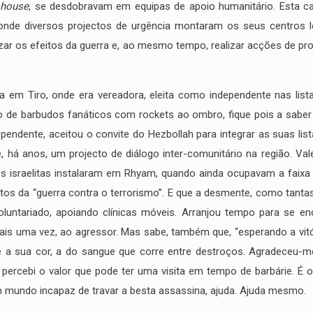
 house
, se desdobravam em equipas de apoio humanitário. Esta c
nde diversos projectos de urgência montaram os seus centros log
zar os efeitos da guerra e, ao mesmo tempo, realizar acções de p
a em Tiro, onde era vereadora, eleita como independente nas lis
do de barbudos fanáticos com rockets ao ombro, fique pois a saber
pendente, aceitou o convite do Hezbollah para integrar as suas lis
, há anos, um projecto de diálogo inter-comunitário na região. Va
s israelitas instalaram em Rhyam, quando ainda ocupavam a faixa S
tos da “guerra contra o terrorismo”. E que a desmente, como tantas
untariado, apoiando clínicas móveis. Arranjou tempo para se en
mais uma vez, ao agressor. Mas sabe, também que, “esperando a vit
 e a sua cor, a do sangue que corre entre destroços. Agradeceu-m
a”, percebi o valor que pode ter uma visita em tempo de barbárie
m mundo incapaz de travar a besta assassina, ajuda. Ajuda mesmo.