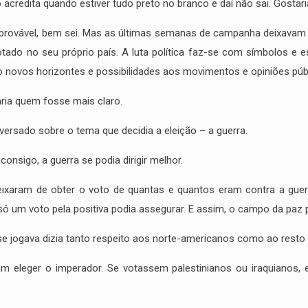
ó acredita quando estiver tudo preto no branco e daí não sai. Gostar
provável, bem sei. Mas as últimas semanas de campanha deixavam 
ado no seu próprio país. A luta política faz-se com símbolos e e
to novos horizontes e possibilidades aos movimentos e opiniões p
aria quem fosse mais claro.
versado sobre o tema que decidia a eleição – a guerra.
consigo, a guerra se podia dirigir melhor.
xaram de obter o voto de quantas e quantos eram contra a guerr
só um voto pela positiva podia assegurar. E assim, o campo da paz
ue se jogava dizia tanto respeito aos norte-americanos como ao rest
 eleger o imperador. Se votassem palestinianos ou iraquianos, e