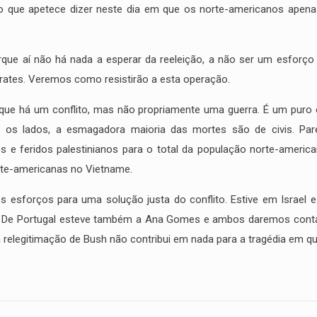
 que apetece dizer neste dia em que os norte-americanos apenas 
porque aí não há nada a esperar da reeleição, a não ser um esforç
frates. Veremos como resistirão a esta operação.
a que há um conflito, mas não propriamente uma guerra. É um pur
bos os lados, a esmagadora maioria das mortes são de civis. Pa
 e feridos palestinianos para o total da população norte-america
orte-americanas no Vietname.
 esforços para uma solução justa do conflito. Estive em Israel
al. De Portugal esteve também a Ana Gomes e ambos daremos cont
 relegitimação de Bush não contribui em nada para a tragédia em q