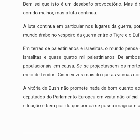
Bem sei que isto é um desabafo provocatório. Mas é o
corrido melhor, mas a luta continua.
A luta continua em particular nos lugares da guerra, 
mundo árabe no vespeiro da guerra entre o Tigre e o Eu
Em terras de palestinianos e israelitas, o mundo pens
israelitas e quase quatro mil palestinianos. De am
populacionais em causa. Se se projectassem os mortos
meio de feridos. Cinco vezes mais do que as vítimas n
Correio electrónico
A vitória de Bush não promete nada de bom quanto aos
deputados do Parlamento Europeu em visita não ofici
info@miguelportas.pt
situação é bem pior do que por cá se possa imaginar e a