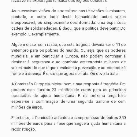
razoável na exploração turística das regiões costeiras.
As sucessivas visões do apocalipse nas televisões iluminaram,
contudo, o outro lado desta humanidade tantas vezes
irresponsável, ou simplesmente desinformada: uma espantosa
cadeia de solidariedades. É daqui que a política deve partir. Do
exemplo. E exemplarmente.
Alguém disse, com razão, que esta tragédia deveria ser o 11 de
Setembro para os pobres do mundo. Ou seja, que os poderes
mundiais, e em particular a Europa, não podem continuar a
destinar à segurança e ao combate antiterrorista milhares de
vezes mais do que o que destinam à prevenção e ao combate à
fome e à doença. É disto que agora se trata. Ou deveria tratar.
A Comissão Europeia iniciou bem a sua resposta à tragédia. Em
poucos dias libertou 23 milhões de euros para as primeiras
operações de ajuda humanitária. E na próxima terça-feira
espera-se a confirmação de uma segunda tranche de cem
milhões de euros.
Entretanto, a Comissão adiantou o compromisso de outros 350
milhões de euros para a fase que segue à ajuda humanitária a
reconstrução.