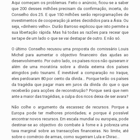
Aqui começam os problemas. Feito o anúncio, ficou-se a saber
que 200 desses milhões precisam da confirmação, incerta, do
Conselho dos 25. E que 150 milhões serão reprogramações de
investimentos de cooperação já antes decididos para a Ásia. Ou
seja, «dinheiro velho». Durão Barroso explicou que isto permite a
sua libertação rápida. Mas há todas as razões para recear que
se tape de um lado o que se vai destapar de outro. E não só.
O último Conselho recusou uma proposta do comissário Louis
Michel para aumentar o objectivo financeiro das ajudas ao
desenvolvimento. Por outro lado, os países ricos não quiseram ir
além de uma moratória sobre a dívida externa dos países
atingidos pelo tsunami. É inevitável a comparação no Iraque,
eles perdoaram 80 por cento da dívida… Porque terão os países
da tragédia que pagar mais em juros da dívida do que o que
receberão para acções de reconstrução? Porque será que nem
ante a maior das tragédias, a culpa dos ricos deixa de ser avara?
Não colhe o argumento da escassez de recursos. Porque a
Europa pode ter melhores prioridades; e porque é possível
encontrar novos recursos. Em escala mundial ou europeia, pode
destinar-se ao objectivo do combate à fome e à pobreza uma
taxa marginal sobre as transacções financeiras. No limite, até
sobre o comércio de armas, como sugeriram Lula e Chirac…