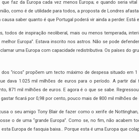
 que faz da Europa cada vez menos Europa; e quando seria vital 
 União, como é de utilidade para todos, a proposta de Londres afast
 causa saber quanto é que Portugal poderá vir ainda a perder. Está
s, todos de inspiração neoliberal, mais ou menos temperada, inter
lhor Europa”. Estava inscrito nos astros. Não se pode defender 
clamar uma Europa com capacidade redistributiva. Os países do gr
is dos “ricos” propõem um tecto máximo de despesa situado em 1 p
e dava 1.025 mil milhões de euros para o período. A partir daí 
, 871 mil milhões de euros. E agora é o que se sabe. Regressou t
i gastar ficará por 0,98 por cento, pouco mais de 800 mil milhões de
cusa o seu amigo Tony Blair de fazer como o xerife de Nottinghan
osse o de uma “grande Europa”. Como se, no fim, não acabem tod
sta Europa de fasquia baixa… Porque esta é uma Europa que colapsa