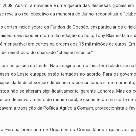
em 2008. Assim, a novidade é uma quebra das despesas globais em
 revela o real objectivo da manobra de Junho: reconstituir o “clube
s cortes incide sobre os Fundos de Coesão, em particular os dirigi
ses mais ricos em torno da redução do bolo, Tony Blair instala a d
 é mensurável em cortes na ordem dos 15 mil milhões de euros. Em t
ros de reembolso do chamado “cheque britânico”…
om os países do Leste. Não imagino como lhes terá falado, se na l
países do Leste europeu estão tentados ao acordo. Para os gover
 capacidade de absorção de dinheiros comunitários é, de momento,
tos não se alteram significativamente, garante Londres. Mas os c
s ao desenvolvimento do mundo rural, e essas terão um corte de 7
izavam a transição da Política Agrícola Comum, proteccionista e f
 a Europa precisaria de Orçamentos Comunitários expansivos p