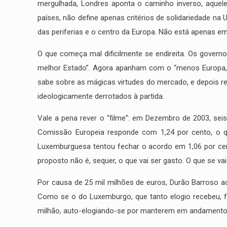
mergulhada, Londres aponta o caminho inverso, aquele
países, não define apenas critérios de solidariedade na
das periferias e o centro da Europa. Não está apenas em
O que começa mal dificilmente se endireita. Os governo
melhor Estado”. Agora apanham com o “menos Europa, me
sabe sobre as mágicas virtudes do mercado, e depois re
ideologicamente derrotados à partida.
Vale a pena rever o “filme”: em Dezembro de 2003, se
Comissão Europeia responde com 1,24 por cento, o qu
Luxemburguesa tentou fechar o acordo em 1,06 por cento
proposto não é, sequer, o que vai ser gasto. O que se va
Correio electrónico
Por causa de 25 mil milhões de euros, Durão Barroso a
Como se o do Luxemburgo, que tanto elogio recebeu, f
info@miguelportas.pt
milhão, auto-elogiando-se por manterem em andamento e